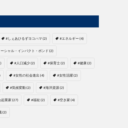
#しぇあひるずヨコハマ
(2)
#エネルギー
(4)
ソーシャル・インパクト・ボンド
(2)
)
#人口減少
(2)
#保育士
(2)
#健康
(2)
)
#女性の社会進出
(4)
#女性活躍
(2)
#気候変動
(2)
#海洋資源
(2)
会起業家
(27)
#福祉
(2)
#空き家
(4)
餓
(2)