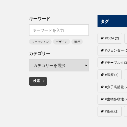
キーワード
タグ
#ODA
(2)
ファッション
デザイン
流行
#ジェンダー
(
カテゴリー
#テーブルク
#医療
(4)
検索
#少子高齢化
(
#生物多様性
(
#衛生
(2)