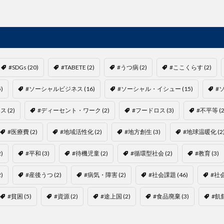
#SDGs
(20)
#TABETE
(2)
#うつ病
(2)
#ここくらす
(2)
5)
#ソーシャルビジネス
(16)
#ソーシャル・イシュー
(15)
#
ロス
(2)
#ディーセント・ワーク
(2)
#フードロス
(3)
#不平等
(2
#医療費
(2)
#地域活性化
(2)
#地方創生
(3)
#地球温暖化
(2
2)
#平和
(3)
#待機児童
(2)
#循環型社会
(2)
#教育
(3)
2)
#産後うつ
(2)
#病気・障害
(2)
#社会課題
(46)
#社
#貧困
(5)
#資源
(2)
#途上国
(2)
#食品廃棄
(3)
#飢