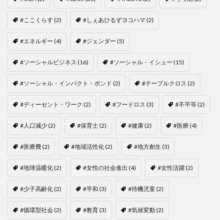
#ここくらす
(2)
#しぇあひるずヨコハマ
(2)
#エネルギー
(4)
#ジェンダー
(5)
#ソーシャルビジネス
(16)
#ソーシャル・イシュー
(15)
#ソーシャル・インパクト・ボンド
(2)
#テーブルクロス
(2)
#ディーセント・ワーク
(2)
#フードロス
(3)
#不平等
(2)
#人口減少
(2)
#保育士
(2)
#健康
(2)
#医療
(4)
#医療費
(2)
#地域活性化
(2)
#地方創生
(3)
#地球温暖化
(2)
#女性の社会進出
(4)
#女性活躍
(2)
#少子高齢化
(2)
#平和
(3)
#待機児童
(2)
#循環型社会
(2)
#教育
(3)
#気候変動
(2)