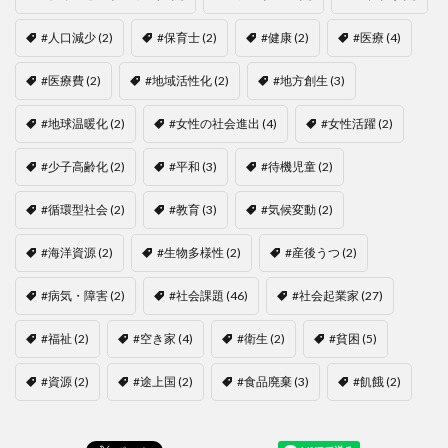
#人口減少
(2)
#保育士
(2)
#健康
(2)
#医療
(4)
#医療費
(2)
#地域活性化
(2)
#地方創生
(3)
#地球温暖化
(2)
#女性の社会進出
(4)
#女性活躍
(2)
#少子高齢化
(2)
#平和
(3)
#待機児童
(2)
#循環型社会
(2)
#教育
(3)
#気候変動
(2)
#海洋資源
(2)
#生物多様性
(2)
#産後うつ
(2)
#病気・障害
(2)
#社会課題
(46)
#社会起業家
(27)
#福祉
(2)
#空き家
(4)
#衛生
(2)
#貧困
(5)
#資源
(2)
#途上国
(2)
#食品廃棄
(3)
#飢餓
(2)