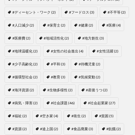
#ディーセント・ワーク
(2)
#フードロス
(3)
#不平等
(2)
#人口減少
(2)
#保育士
(2)
#健康
(2)
#医療
(4)
#医療費
(2)
#地域活性化
(2)
#地方創生
(3)
#地球温暖化
(2)
#女性の社会進出
(4)
#女性活躍
(2)
#少子高齢化
(2)
#平和
(3)
#待機児童
(2)
#循環型社会
(2)
#教育
(3)
#気候変動
(2)
#海洋資源
(2)
#生物多様性
(2)
#産後うつ
(2)
#病気・障害
(2)
#社会課題
(46)
#社会起業家
(27)
#福祉
(2)
#空き家
(4)
#衛生
(2)
#貧困
(5)
#資源
(2)
#途上国
(2)
#食品廃棄
(3)
#飢餓
(2)