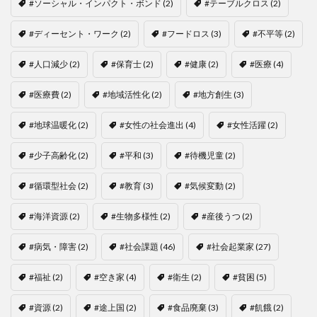
#ソーシャル・インパクト・ボンド
(2)
#テーブルクロス
(2)
#ディーセント・ワーク
(2)
#フードロス
(3)
#不平等
(2)
#人口減少
(2)
#保育士
(2)
#健康
(2)
#医療
(4)
#医療費
(2)
#地域活性化
(2)
#地方創生
(3)
#地球温暖化
(2)
#女性の社会進出
(4)
#女性活躍
(2)
#少子高齢化
(2)
#平和
(3)
#待機児童
(2)
#循環型社会
(2)
#教育
(3)
#気候変動
(2)
#海洋資源
(2)
#生物多様性
(2)
#産後うつ
(2)
#病気・障害
(2)
#社会課題
(46)
#社会起業家
(27)
#福祉
(2)
#空き家
(4)
#衛生
(2)
#貧困
(5)
#資源
(2)
#途上国
(2)
#食品廃棄
(3)
#飢餓
(2)