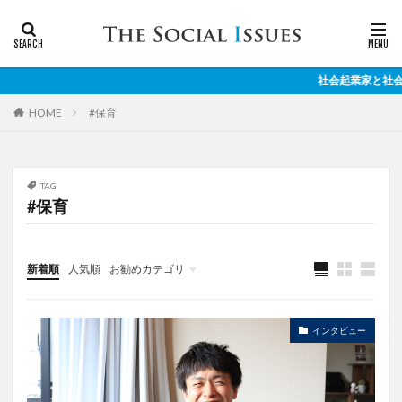
社会起業家と社会課題
#保育
HOME
TAG
#保育
新着順
人気順
お勧めカテゴリ
対談
インタビュー