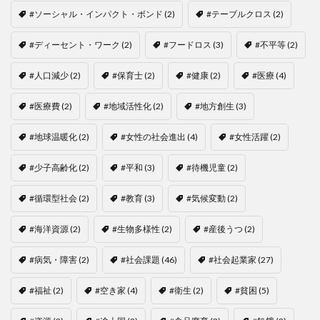
#ソーシャル・インパクト・ボンド
(2)
#テーブルクロス
(2)
#ディーセント・ワーク
(2)
#フードロス
(3)
#不平等
(2)
#人口減少
(2)
#保育士
(2)
#健康
(2)
#医療
(4)
#医療費
(2)
#地域活性化
(2)
#地方創生
(3)
#地球温暖化
(2)
#女性の社会進出
(4)
#女性活躍
(2)
#少子高齢化
(2)
#平和
(3)
#待機児童
(2)
#循環型社会
(2)
#教育
(3)
#気候変動
(2)
#海洋資源
(2)
#生物多様性
(2)
#産後うつ
(2)
#病気・障害
(2)
#社会課題
(46)
#社会起業家
(27)
#福祉
(2)
#空き家
(4)
#衛生
(2)
#貧困
(5)