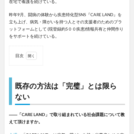
在宅で看護を続けている。
昨年9月、闘病の体験から疾患特化型SNS『CARE LAND』を
立ち上げ、病気・障がいを持つ人とその支援者のためのプラ
ットフォームとして (現登録約5００疾患)情報共有と仲間作り
をサポートを続けている。
目次
1
既存
の方
法は
既存の方法は「完璧」とは限ら
「完
ない
璧」
とは
限ら
――「CARE LAND」で取り組まれている社会課題について教
ない
えて頂けますか。
2
自分