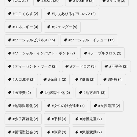
#ODA
(2)
#SDGs
(20)
#TABETE
(2)
#うつ病
(2)
#ここくらす
(2)
#しぇあひるずヨコハマ
(2)
#エネルギー
(4)
#ジェンダー
(5)
#ソーシャルビジネス
(16)
#ソーシャル・イシュー
(15)
#ソーシャル・インパクト・ボンド
(2)
#テーブルクロス
(2)
#ディーセント・ワーク
(2)
#フードロス
(3)
#不平等
(2)
#人口減少
(2)
#保育士
(2)
#健康
(2)
#医療
(4)
#医療費
(2)
#地域活性化
(2)
#地方創生
(3)
#地球温暖化
(2)
#女性の社会進出
(4)
#女性活躍
(2)
#少子高齢化
(2)
#平和
(3)
#待機児童
(2)
#循環型社会
(2)
#教育
(3)
#気候変動
(2)