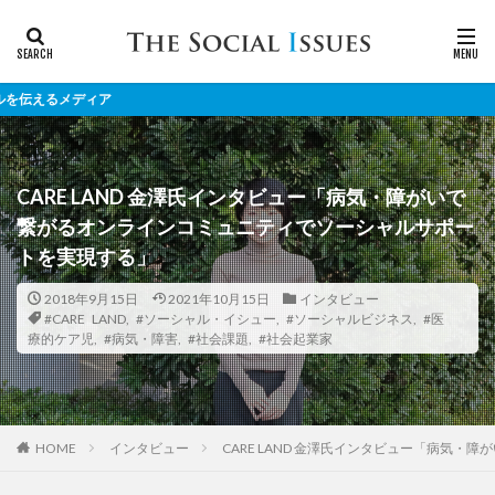
CARE LAND 金澤氏インタビュー「病気・障がいで
繋がるオンラインコミュニティでソーシャルサポー
トを実現する」
2018年9月15日
2021年10月15日
インタビュー
#CARE LAND
,
#ソーシャル・イシュー
,
#ソーシャルビジネス
,
#医
療的ケア児
,
#病気・障害
,
#社会課題
,
#社会起業家
インタビュー
CARE LAND 金澤氏インタビュー「病気
HOME