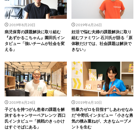
2019年8月20日
2019年6月26日
病児保育の課題解決に取り組む
妊活で悩む夫婦の課題解決に取り
『あずかるこちゃん』園田氏イン
組むファミワン 石川氏が語る「原
タビュー「強いチームが社会を変
体験だけでは、社会課題は解決で
える」
きない」
2019年6月24日
2019年6月10日
子どもを持つがん患者の課題を解
性暴力ゼロを目指す”しあわせなみ
決するキャンサーペアレンツ 西口
だ”中野氏インタビュー「小さな勇
氏インタビュー「挑戦のきっかけ
気の積み重ねが、大きなムーブメ
はすぐそばにある」
ントを生む