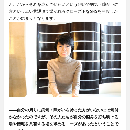
「ト
ん。だからそれを成立させたいという想いで病気・障がいの
レー
方という広い共通項で繋がれるクローズドなSNSを開設した
ドオ
ことが始まりとなります。
フ」
でも
ある
4
大変
な経
験を
して
る人
ほど
「社
会に
対し
て発
信」
――自分の周りに病気・障がいを持った方がいないので気付
でき
かなかったのですが、その人たちが自分の悩みを打ち明ける
るこ
場や情報を共有する場を求めるニーズがあったということで
とが