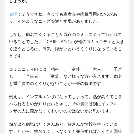
しょうか。
ある
4.0.1
金澤
：そうですね。今までも患者会や病気専用のSNSがあ
プロボ
り、そのようなニーズを満たす場がありました。
ノ・お
手伝い
しかし、病名でくくることが既存のコミュニティで行われて
問い合
いることでした。「CARE LAND」が他のコミュニティと大き
わせフ
く違うところは、病気・障がいというくくりになっているこ
ォーム
とです。
コミュニティ内には「精神」、「身体」、「大人」、「子ど
も」、「当事者」、「家族」など様々な方が入れます。病名
と重症度でのくくりがないことが一番の特徴です。
例えば、インフルエンザになってしまって、熱が高くても食
べられるものが知りたいときに、その質問は別にインフルエ
ンザの人に聞かなくてもいいのではないかと思います。
熱が出る病気はたくさんあり、皆さんが情報を持っていま
す。だから、病名でくくらなくても発信すればたくさん回答