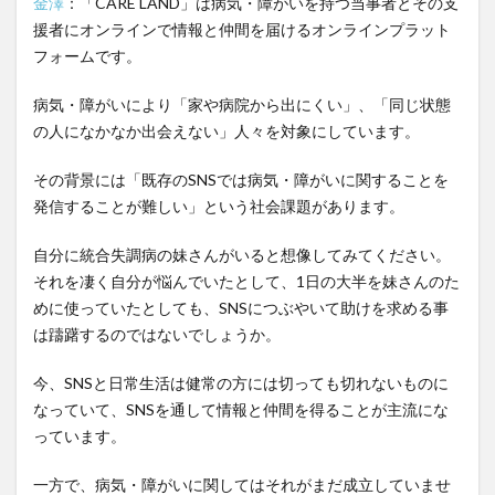
金澤
：「CARE LAND」は病気・障がいを持つ当事者とその支
自身
援者にオンラインで情報と仲間を届けるオンラインプラット
の課
フォームです。
題解
決を
病気・障がいにより「家や病院から出にくい」、「同じ状態
皆に
の人になかなか出会えない」人々を対象にしています。
も届
けれ
ばそ
その背景には「既存のSNSでは病気・障がいに関することを
れが
発信することが難しい」という社会課題があります。
「サ
ービ
自分に統合失調病の妹さんがいると想像してみてください。
ス」
それを凄く自分が悩んでいたとして、1日の大半を妹さんのた
にな
めに使っていたとしても、SNSにつぶやいて助けを求める事
る
は躊躇するのではないでしょうか。
3
サー
今、SNSと日常生活は健常の方には切っても切れないものに
ビス
なっていて、SNSを通して情報と仲間を得ることが主流にな
規模
っています。
の拡
大は
一方で、病気・障がいに関してはそれがまだ成立していませ