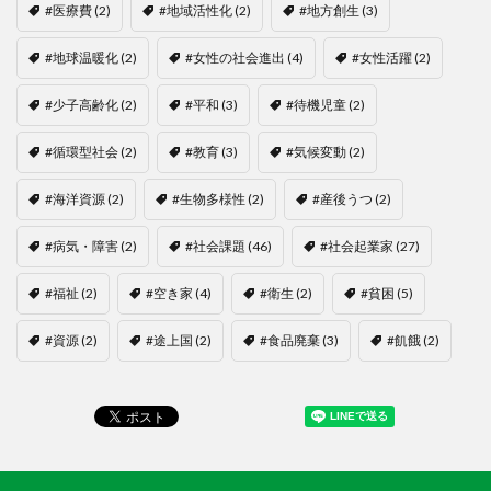
#医療費
(2)
#地域活性化
(2)
#地方創生
(3)
#地球温暖化
(2)
#女性の社会進出
(4)
#女性活躍
(2)
#少子高齢化
(2)
#平和
(3)
#待機児童
(2)
#循環型社会
(2)
#教育
(3)
#気候変動
(2)
#海洋資源
(2)
#生物多様性
(2)
#産後うつ
(2)
#病気・障害
(2)
#社会課題
(46)
#社会起業家
(27)
#福祉
(2)
#空き家
(4)
#衛生
(2)
#貧困
(5)
#資源
(2)
#途上国
(2)
#食品廃棄
(3)
#飢餓
(2)