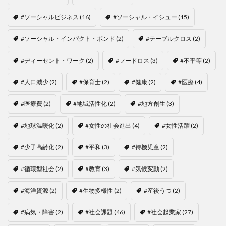
#ソーシャルビジネス
(16)
#ソーシャル・イシュー
(15)
#ソーシャル・インパクト・ボンド
(2)
#テーブルクロス
(2)
#ディーセント・ワーク
(2)
#フードロス
(3)
#不平等
(2)
#人口減少
(2)
#保育士
(2)
#健康
(2)
#医療
(4)
#医療費
(2)
#地域活性化
(2)
#地方創生
(3)
#地球温暖化
(2)
#女性の社会進出
(4)
#女性活躍
(2)
#少子高齢化
(2)
#平和
(3)
#待機児童
(2)
#循環型社会
(2)
#教育
(3)
#気候変動
(2)
#海洋資源
(2)
#生物多様性
(2)
#産後うつ
(2)
#病気・障害
(2)
#社会課題
(46)
#社会起業家
(27)