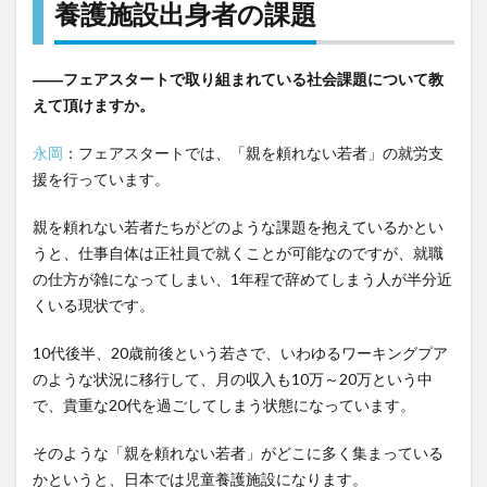
養護施設出身者の課題
取り
組む
児童
――フェアスタートで取り組まれている社会課題について教
養護
施設
えて頂けますか。
出身
者の
永岡
：フェアスタートでは、「親を頼れない若者」の就労支
課題
援を行っています。
2
親を頼れない若者たちがどのような課題を抱えているかとい
「課
うと、仕事自体は正社員で就くことが可能なのですが、就職
題」
の仕方が雑になってしまい、1年程で辞めてしまう人が半分近
と
「課
くいる現状です。
題」
が結
10代後半、20歳前後という若さで、いわゆるワーキングプア
びつ
のような状況に移行して、月の収入も10万～20万という中
きサ
で、貴重な20代を過ごしてしまう状態になっています。
ービ
スに
そのような「親を頼れない若者」がどこに多く集まっている
3
かというと、日本では児童養護施設になります。