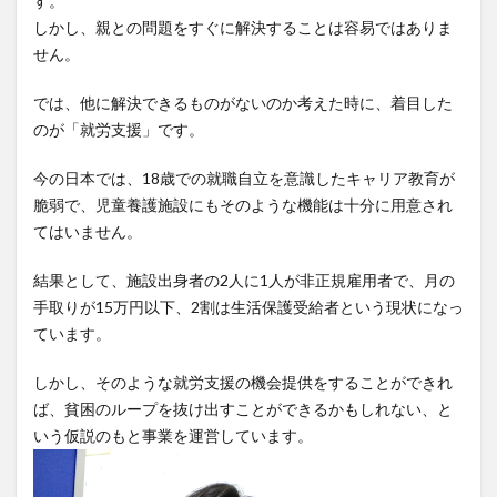
す。
プロボ
しかし、親との問題をすぐに解決することは容易ではありま
ノ・お
せん。
手伝い
問い合
では、他に解決できるものがないのか考えた時に、着目した
わせフ
のが「就労支援」です。
ォーム
今の日本では、18歳での就職自立を意識したキャリア教育が
脆弱で、児童養護施設にもそのような機能は十分に用意され
てはいません。
結果として、施設出身者の2人に1人が非正規雇用者で、月の
手取りが15万円以下、2割は生活保護受給者という現状になっ
ています。
しかし、そのような就労支援の機会提供をすることができれ
ば、貧困のループを抜け出すことができるかもしれない、と
いう仮説のもと事業を運営しています。