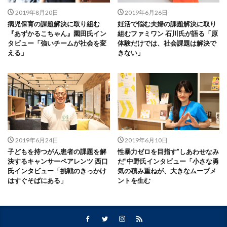
2019年8月20日
2019年6月26日
病児保育の課題解決に取り組む
妊活で悩む夫婦の課題解決に取り
『あずかるこちゃん』園田氏イン
組むファミワン 石川氏が語る「原
タビュー「強いチームが社会を変
体験だけでは、社会課題は解決で
える」
きない」
2019年6月24日
2019年6月10日
子どもを持つがん患者の課題を解
性暴力ゼロを目指す”しあわせなみ
決するキャンサーペアレンツ 西口
だ”中野氏インタビュー「小さな勇
氏インタビュー「挑戦のきっかけ
気の積み重ねが、大きなムーブメ
はすぐそばにある」
ントを生む