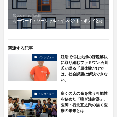
2018年10月20日
キーワード：ソーシャル・インパクト・ボンドとは
関連する記事
妊活で悩む夫婦の課題解決
インタビュー
に取り組むファミワン 石川
氏が語る「原体験だけで
は、社会課題は解決できな
い」
多くの人の命を救う可能性
インタビュー
を秘めた「嗅ぎ注射器」。
医師・石北直之氏の描く医
療の未来とは