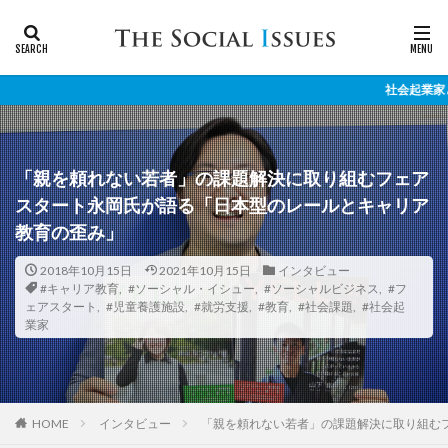
社会起業家と社会課題のリア
「親を頼れない若者」の課題解決に取り組むフェア
スタート永岡氏が語る「日本型のレールとキャリア
教育の歪み」
2018年10月15日
2021年10月15日
インタビュー
#キャリア教育
,
#ソーシャル・イシュー
,
#ソーシャルビジネス
,
#フ
ェアスタート
,
#児童養護施設
,
#就労支援
,
#教育
,
#社会課題
,
#社会起
業家
インタビュー
「親を頼れない若者」の課題解決に取り組む
HOME