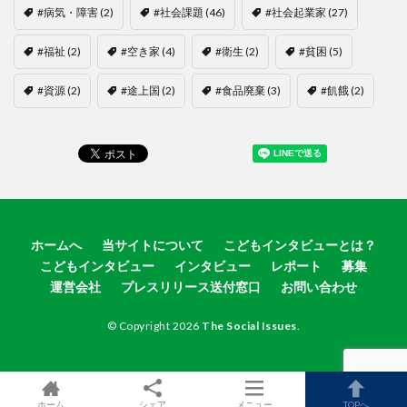
#病気・障害
(2)
#社会課題
(46)
#社会起業家
(27)
#福祉
(2)
#空き家
(4)
#衛生
(2)
#貧困
(5)
#資源
(2)
#途上国
(2)
#食品廃棄
(3)
#飢餓
(2)
ホームへ
当サイトについて
こどもインタビューとは？
こどもインタビュー
インタビュー
レポート
募集
運営会社
プレスリリース送付窓口
お問い合わせ
© Copyright 2026
The Social Issues
.
ホーム
シェア
メニュー
TOPへ