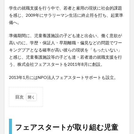
学生の就職支援を行う中で、若者と雇用の現状に社会的課題
を感じ、2009年にサラリーマン生活に終止符を打ち、起業準
備へ。
準備期間に、児童養護施設の子ども達と出会い、働く意欲が
高いのに、学歴・保証人・早期離職・偏見などの問題でワー
キングプアとなる確率が高い彼らの現状を「もったいない」
と感じ、児童養護施設等の子ども達・若者達の就職支援を行
う、株式会社フェアスタートを2011年8月に創設。
2013年1月にはNPO法人フェアスタートサポートも設立。
目次
1
フェ
アス
ター
フェアスタートが取り組む児童
トが