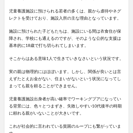
2つ
の法
児童養護施設に預けられる若者の多くは、親から虐待やネグ
人と
レクトを受けており、施設入所の主な理由となっています。
いう
二足
施設に預けられた子どもたちは、施設にいる間は衣食住が保
の草
障され、学校にも通えるのですが、そのような公的な支援は
鞋で
基本的に18歳で打ち切られてしまいます。
取り
組む
そこからはある意味1人で生きていきなさいという状況です。
理由
4
実の親は物理的にはほぼいます。しかし、関係が良いとは言
日本
えずたとえお金がない、住まいがないという状況になってし
のキ
まっても親を頼ることができません。
ャリ
ア教
児童養護施設出身者が高い確率でワーキングプアになってい
育に
る背景には、色々とつまずき、失敗しやすい10代後半の時期
一石
に頼れる親がいないことが大きいです。
を投
じる
これが社会的に言われている貧困のループにも繋がっていま
4.0.1