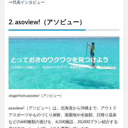
所
ー
代表インタビュー
7
7.
SPACEMARKET（ス
2. asoview!（アソビュー）
ペースマーケッ
ト）
8
まと
め
image from asoview!（アソビュー）
asoview!（アソビュー）は、北海道から沖縄まで、アウトド
アスポーツやものづくり体験、遊園地や水族館、日帰り温泉
などの640種類の遊びを、6,500施設、20,000プラン紹介する