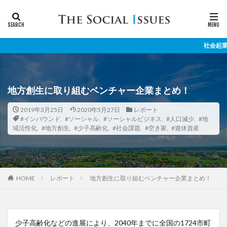
社会起業家と社会課
地方創生に取り組むベンチャー企業まとめ！
2019年3月25日
2020年5月27日
レポート
#インバウンド
,
#ソーシャル
,
#ソーシャルビジネス
,
#人口減少
,
#地
域活性化
,
#地方創生
,
#少子高齢化
,
#社会課題
,
#空き家
,
#遊休資産
レポート
地方創生に取り組むベンチャー企業まとめ！
HOME
少子高齢化などの進展により、2040年までに全国の1724市町