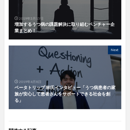
2019年3月15日
増加するうつ病の課題解決に取り組むベンチャー企
業まとめ！
Next
2019年4月8日
ベータトリップ 林氏インタビュー「うつ病患者の家
族が安心して患者さんをサポートできる社会を創
る」