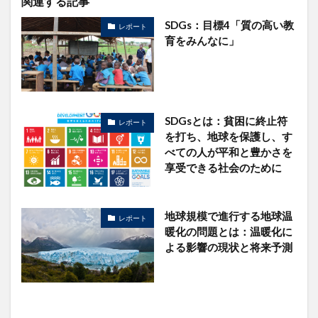
関連する記事
SDGs：目標4「質の高い教
レポート
育をみんなに」
SDGsとは：貧困に終止符
レポート
を打ち、地球を保護し、す
べての人が平和と豊かさを
享受できる社会のために
地球規模で進行する地球温
レポート
暖化の問題とは：温暖化に
よる影響の現状と将来予測