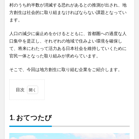
村のうち約半数が消滅する恐れがあるとの推測が出され、地
方創生は社会的に取り組まなければならない課題となってい
ます。
人口の減少に歯止めをかけるとともに、首都圏への過度な人
口集中を是正し、それぞれの地域で住みよい環境を確保し
て、将来にわたって活力ある日本社会を維持していくために
官民一体となった取り組みが求めらています。
そこで、今回は地方創生に取り組む企業をご紹介します。
目次
1
1. お
てつ
1. おてつたび
たび
2
2.
asoview!