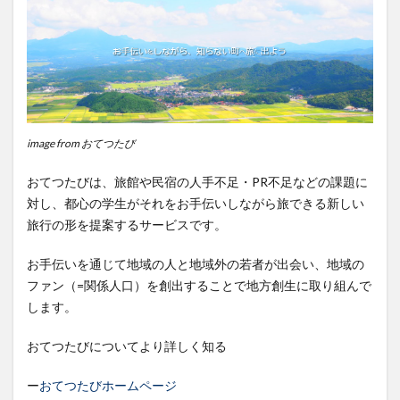
（アソビ
ュー）
3
3.
Lancers（ラ
ンサーズ）
4
image from おてつたび
4. リ
ノべ
おてつたびは、旅館や民宿の人手不足・PR不足などの課題に
る
対し、都心の学生がそれをお手伝いしながら旅できる新しい
5
5.
旅行の形を提案するサービスです。
Kotozna
お手伝いを通じて地域の人と地域外の若者が出会い、地域の
6
ファン（=関係人口）を創出することで地方創生に取り組んで
6. 地
します。
域ブ
ラン
おてつたびについてより詳しく知る
ディ
ング
ー
おてつたびホームページ
研究