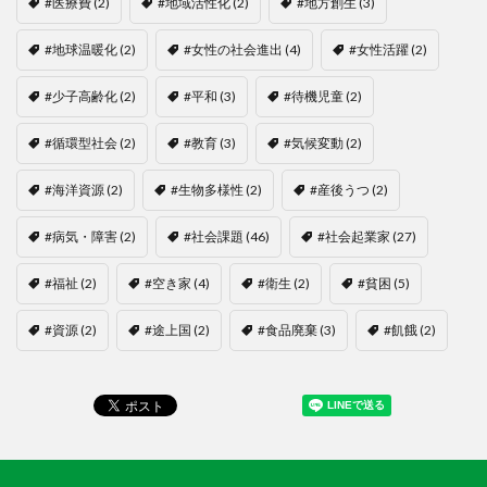
#医療費
(2)
#地域活性化
(2)
#地方創生
(3)
#地球温暖化
(2)
#女性の社会進出
(4)
#女性活躍
(2)
#少子高齢化
(2)
#平和
(3)
#待機児童
(2)
#循環型社会
(2)
#教育
(3)
#気候変動
(2)
#海洋資源
(2)
#生物多様性
(2)
#産後うつ
(2)
#病気・障害
(2)
#社会課題
(46)
#社会起業家
(27)
#福祉
(2)
#空き家
(4)
#衛生
(2)
#貧困
(5)
#資源
(2)
#途上国
(2)
#食品廃棄
(3)
#飢餓
(2)