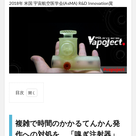
2018年 米国 宇宙航空医学会(AsMA) R&D Innovation賞
目次
1
複雑
で時
間の
複雑で時間のかかるてんかん発
かか
作への対処を、「嗅ぎ注射器」
るて