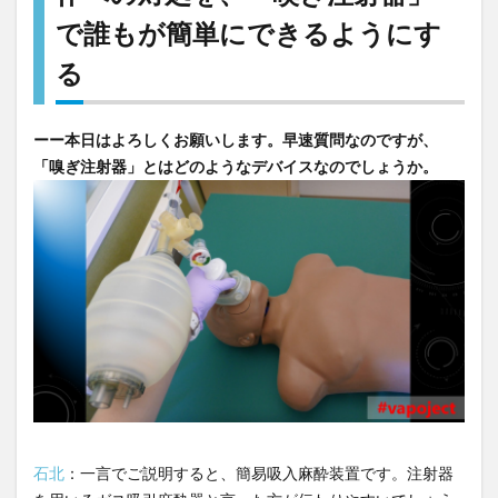
んか
で誰もが簡単にできるようにす
ん発
作へ
る
の対
処
を、
ーー本日はよろしくお願いします。早速質問なのですが、
「嗅
「嗅ぎ注射器」とはどのようなデバイスなのでしょうか。
ぎ注
射
器」
で誰
もが
簡単
にで
きる
よう
にす
る
2
石北
：一言でご説明すると、簡易吸入麻酔装置です。注射器
医療
の新