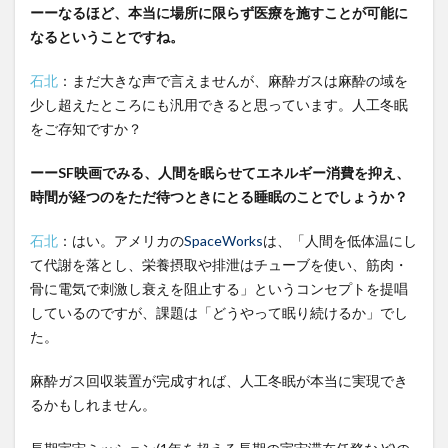
ーーなるほど、本当に場所に限らず医療を施すことが可能に
なるということですね。
石北
：まだ大きな声で言えませんが、麻酔ガスは麻酔の域を
少し超えたところにも汎用できると思っています。人工冬眠
をご存知ですか？
ーーSF映画でみる、人間を眠らせてエネルギー消費を抑え、
時間が経つのをただ待つときにとる睡眠のことでしょうか？
石北
：はい。アメリカの
SpaceWorks
は、「人間を低体温にし
て代謝を落とし、栄養摂取や排泄はチューブを使い、筋肉・
骨に電気で刺激し衰えを阻止する」というコンセプトを提唱
しているのですが、課題は「どうやって眠り続けるか」でし
た。
麻酔ガス回収装置が完成すれば、人工冬眠が本当に実現でき
るかもしれません。