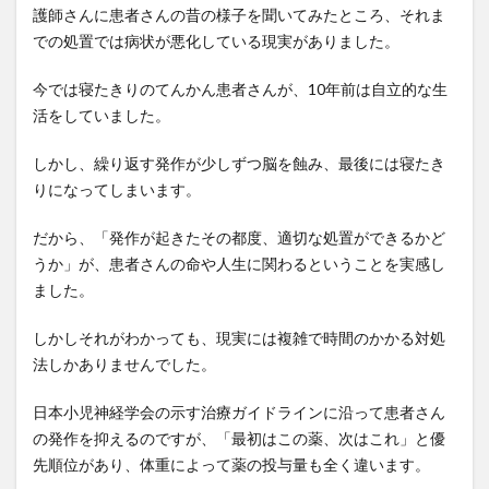
る未
護師さんに患者さんの昔の様子を聞いてみたところ、それま
来
での処置では病状が悪化している現実がありました。
4
今では寝たきりのてんかん患者さんが、10年前は自立的な生
家
活をしていました。
族・
友人
しかし、繰り返す発作が少しずつ脳を蝕み、最後には寝たき
の応
援を
りになってしまいます。
支え
に、
だから、「発作が起きたその都度、適切な処置ができるかど
医学
うか」が、患者さんの命や人生に関わるということを実感し
会か
ました。
らの
反対
しかしそれがわかっても、現実には複雑で時間のかかる対処
を受
法しかありませんでした。
けな
がら
日本小児神経学会の示す治療ガイドラインに沿って患者さん
も研
の発作を抑えるのですが、「最初はこの薬、次はこれ」と優
究を
続け
先順位があり、体重によって薬の投与量も全く違います。
た