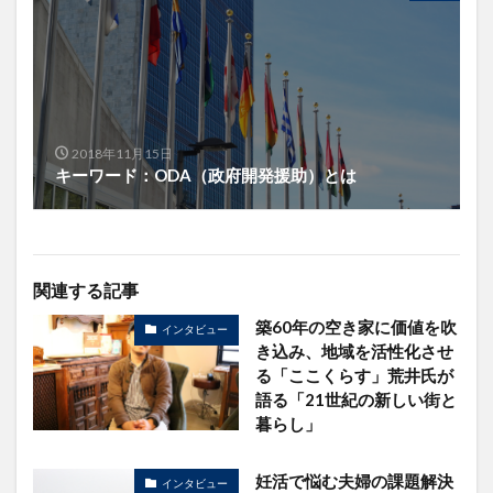
2018年11月15日
キーワード：ODA（政府開発援助）とは
関連する記事
築60年の空き家に価値を吹
インタビュー
き込み、地域を活性化させ
る「ここくらす」荒井氏が
語る「21世紀の新しい街と
暮らし」
妊活で悩む夫婦の課題解決
インタビュー