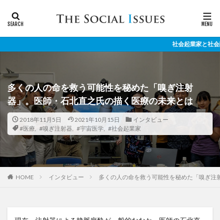
社会起業家と社会課題のリアルを伝える
多くの人の命を救う可能性を秘めた「嗅ぎ注射
器」。医師・石北直之氏の描く医療の未来とは
2018年11月5日
2021年10月15日
インタビュー
#医療
,
#嗅ぎ注射器
,
#宇宙医学
,
#社会起業家
インタビュー
多くの人の命を救う可能性を秘めた「嗅ぎ注
HOME