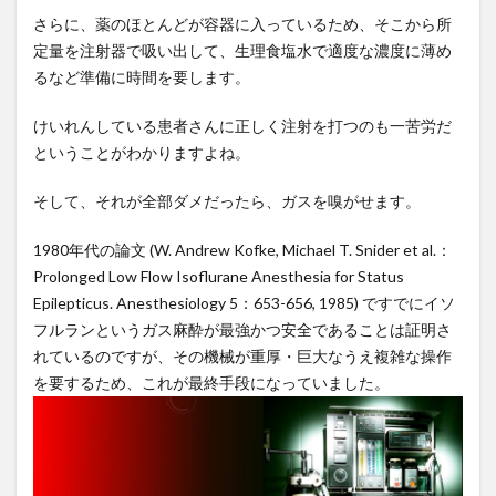
さらに、薬のほとんどが容器に入っているため、そこから所
5
定量を注射器で吸い出して、生理食塩水で適度な濃度に薄め
実用
るなど準備に時間を要します。
化に
向け
けいれんしている患者さんに正しく注射を打つのも一苦労だ
た今
ということがわかりますよね。
後の
課題
そして、それが全部ダメだったら、ガスを嗅がせます。
6
信念
1980年代の論文 (W. Andrew Kofke, Michael T. Snider et al.：
を貫
Prolonged Low Flow Isoflurane Anesthesia for Status
けば
Epilepticus. Anesthesiology 5：653-656, 1985) ですでにイソ
応援
フルランというガス麻酔が最強かつ安全であることは証明さ
して
れているのですが、その機械が重厚・巨大なうえ複雑な操作
くれ
る人
を要するため、これが最終手段になっていました。
は増
えて
いく
6.0.1