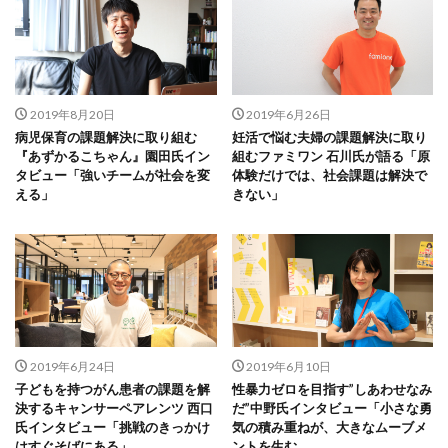
2019年8月20日
2019年6月26日
病児保育の課題解決に取り組む
妊活で悩む夫婦の課題解決に取り
『あずかるこちゃん』園田氏イン
組むファミワン 石川氏が語る「原
タビュー「強いチームが社会を変
体験だけでは、社会課題は解決で
える」
きない」
2019年6月24日
2019年6月10日
子どもを持つがん患者の課題を解
性暴力ゼロを目指す”しあわせなみ
決するキャンサーペアレンツ 西口
だ”中野氏インタビュー「小さな勇
氏インタビュー「挑戦のきっかけ
気の積み重ねが、大きなムーブメ
はすぐそばにある」
ントを生む