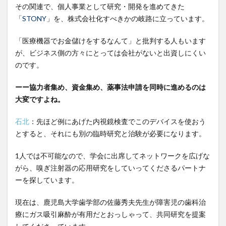
その関連で、個人事業として研究・開発を進めてきた
「
STONY
」を、株式会社化すべきかの岐路に立っています。
「医療機器でお金儲けをするなんて」と批判する人もいます
が、ビジネス側の方々にとっては会社がないと出資しにくい
のです。
ーー協力者集め、資金集め、薬事法申請を同時に進めるのは
大変ですよね。
石北
：先ほど例にあげた内視鏡検査でこのデバイスを使おう
とすると、それにも別の臨時研究と治験が必要になります。
1人では不可能なので、学会に出席してネットワークを広げな
がら、嗅ぎ注射器の応用研究をしていってくださるパートナ
ーを探しています。
現在は、鹿児島大学歯学部の佐藤秀夫先生が障害児の歯科治
療にガス吸引麻酔が有用だとおっしゃって、共同研究を提案