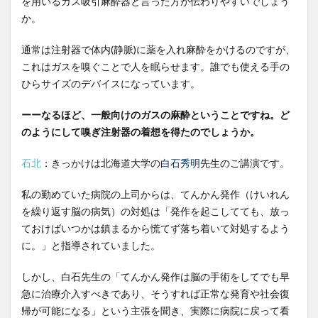
を用いるガス吸引麻酔器と言った方が伝わりやすいでしょう
しい
か。
未来
を切
通常は注射器で体内(静脈)に薬を入れ麻酔をかけるのですが、
り拓
これはガスを嗅ぐことで人を眠らせます。誰でも使える手の
く嗅
ひらサイズのデバイスになっています。
ぎ注
射器
ーーなるほど、一般向けのガスの麻酔ということですね。ど
の仕
のようにして嗅ぎ注射器の着想を得たのでしょうか。
組み
と
石北
：きっかけは北海道大学の
白石秀明
先生のご講演です。
は？
3
私の勤めていた病院の上司からは、てんかん発作（けいれん
嗅ぎ
を繰り返す脳の病気）の対処は「発作を起こしてても、放っ
注射
ておけばいつかは鎮まるから慌てず落ち着いて対処するよう
器が
に。」と指導されていました。
もた
らす
しかし、白石先生の「てんかん発作は脳の手術をしてでも早
価値
急に治療介入すべきであり、そうすれば正常な発育や社会復
と実
現す
帰が可能になる」という主張を聞き、実際に病院に戻って看