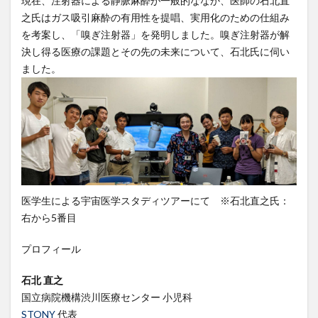
現在、注射器による静脈麻酔が一般的ななか、医師の石北直
之氏はガス吸引麻酔の有用性を提唱、実用化のための仕組み
を考案し、「嗅ぎ注射器」を発明しました。嗅ぎ注射器が解
決し得る医療の課題とその先の未来について、石北氏に伺い
ました。
医学生による宇宙医学スタディツアーにて ※石北直之氏：
右から5番目
プロフィール
石北 直之
国立病院機構渋川医療センター 小児科
STONY
代表