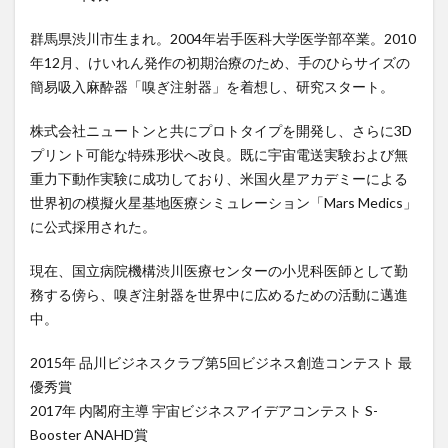
群馬県渋川市生まれ。2004年岩手医科大学医学部卒業。2010
年12月、けいれん発作の初期治療のため、手のひらサイズの
簡易吸入麻酔器「嗅ぎ注射器」を着想し、研究スタート。
株式会社ニュートンと共にプロトタイプを開発し、さらに3D
プリント可能な特殊形状へ改良。既に宇宙電送実験および無
重力下動作実験に成功しており、米国火星アカデミーによる
世界初の模擬火星基地医療シミュレーション「Mars Medics」
に公式採用された。
現在、国立病院機構渋川医療センターの小児科医師として勤
務する傍ら、嗅ぎ注射器を世界中に広めるための活動に邁進
中。
2015年 品川ビジネスクラブ第5回ビジネス創造コンテスト 最
優秀賞
2017年 内閣府主導 宇宙ビジネスアイデアコンテスト S-
Booster ANAHD賞