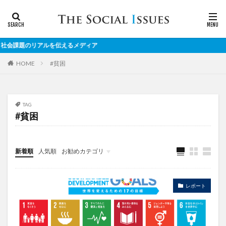
題のリアルを伝えるメディア
#貧困
HOME
TAG
#貧困
新着順
人気順
お勧めカテゴリ
対談
レポート