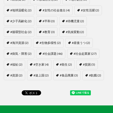
#地球温暖化
(2)
#女性の社会進出
(4)
#女性活躍
(2)
#少子高齢化
(2)
#平和
(3)
#待機児童
(2)
#循環型社会
(2)
#教育
(3)
#気候変動
(2)
#海洋資源
(2)
#生物多様性
(2)
#産後うつ
(2)
#病気・障害
(2)
#社会課題
(46)
#社会起業家
(27)
#福祉
(2)
#空き家
(4)
#衛生
(2)
#貧困
(5)
#資源
(2)
#途上国
(2)
#食品廃棄
(3)
#飢餓
(2)