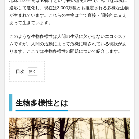
地球上の生物は40億年という長い歴史の中で、様々な環境に
適応して進化し、現在は3,000万種とも推定される多様な生物
が生まれています。これらの生物は全て直接・間接的に支え
あって生きています。
このような生物多様性は人間の生活に欠かせないエコシステ
ムですが、人間の活動によって危機に晒されている現状があ
ります。ここでは生物多様性の問題について紹介します。
目次
1
生物
多様
性と
生物多様性とは
は
1.1
生態
系の
多様