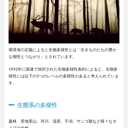
性
1.2
種の
多様
性
1.3
環境省の定義によると生物多様性とは「生きものたちの豊か
遺伝
子の
な個性とつながり」とされています。
多様
性
1992年に国連で採択された生物多様性条約によると、生物多
様性には以下の3つのレベルの多様性があると考えられていま
2
す。
生物
多様
性の
重要
生態系の多様性
性
3
森林、里地里山、河川、湿原、干潟、サンゴ礁など様々なタ
生物
イプの自然。