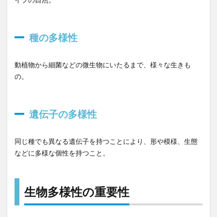
多様
性の
問題
種の多様性
3.1
第1の
危機
動植物から細菌などの微生物にいたるまで、様々な生きも
「開
の。
発や
乱獲
によ
遺伝子の多様性
る種
の減
少・
同じ種でも異なる遺伝子を持つことにより、形や模様、生態
絶
などに多様な個性を持つこと。
滅、
生
息・
生育
生物多様性の重要性
地の
減
少」