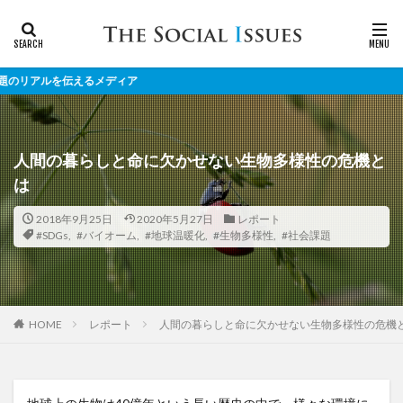
を伝えるメディア
人間の暮らしと命に欠かせない生物多様性の危機と
は
2018年9月25日
2020年5月27日
レポート
#SDGs
,
#バイオーム
,
#地球温暖化
,
#生物多様性
,
#社会課題
レポート
人間の暮らしと命に欠かせない生物多様性の危機
HOME