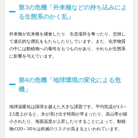
ム」
第3の危機「外来種などの持ち込みによ
る生態系のかく乱」
5
まと
め
外来種が在来種を捕食したり、生息場所を奪ったり、交雑し
て遺伝的な攪乱をもたらしたりしています。また、化学物質
の中には動植物への毒性をもつものがあり、それらが生態系
に影響を与えています。
第4の危機「地球環境の変化による危
機」
地球温暖化は国境を越えた大きな課題です。平均気温が1.5～
2.5度上がると、氷が溶け出す時期が早まったり、高山帯が縮
小されたり、海面温度が上昇したりすることによって、動植
物の20～30％は絶滅のリスクが高まるといわれています。