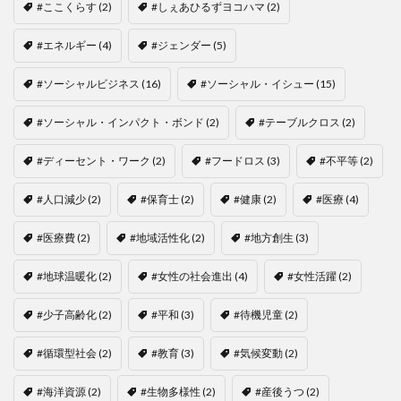
#ここくらす
(2)
#しぇあひるずヨコハマ
(2)
#エネルギー
(4)
#ジェンダー
(5)
#ソーシャルビジネス
(16)
#ソーシャル・イシュー
(15)
#ソーシャル・インパクト・ボンド
(2)
#テーブルクロス
(2)
#ディーセント・ワーク
(2)
#フードロス
(3)
#不平等
(2)
#人口減少
(2)
#保育士
(2)
#健康
(2)
#医療
(4)
#医療費
(2)
#地域活性化
(2)
#地方創生
(3)
#地球温暖化
(2)
#女性の社会進出
(4)
#女性活躍
(2)
#少子高齢化
(2)
#平和
(3)
#待機児童
(2)
#循環型社会
(2)
#教育
(3)
#気候変動
(2)
#海洋資源
(2)
#生物多様性
(2)
#産後うつ
(2)