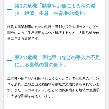
4
第1の危機「開発や乱獲による種の減
解決
への
少・絶滅、生息・生育地の減少」
取り
組み
鑑賞や商業利用のための乱獲・過剰な採取や埋め立てなどの
4.1
開発によって生息環境を悪化・破壊するなど、人間活動が自
生物
然に与える影響です。
多様
性を
身近
第2の危機「里地里山などの手入れ不足
にす
るい
による自然の質の低下」
きも
のコ
レク
二次林や採草地が利用されなくなったことで生態系のバラン
ショ
スが崩れ、里地里山の動植物が絶滅の危機にさらされていま
ンア
す。また、シカやイノシシなどの個体数増加も地域の生態系
プリ
に大きな影響を与えています。
「バ
イオ
ー