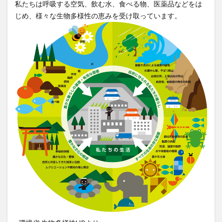
私たちは呼吸する空気、飲む水、食べる物、医薬品などをは
じめ、様々な生物多様性の恵みを受け取っています。
3.2
第2の
危機
「里
地里
山な
どの
手入
れ不
足に
よる
自然
の質
の低
下」
3.3
第3の
危機
「外