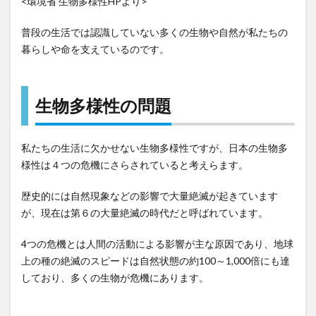
<環境省 生物多様性HPより>
来種
など
の持
普段の生活では認識していない多くの生物や自然が私たちの
ち込
暮らしや命を支えているのです。
みに
よる
生態
生物多様性の問題
系の
かく
乱」
私たちの生活に欠かせない生物多様性ですが、日本の生物多
3.4
様性は４つの危機にさらされていると考えらます。
第4の
危機
歴史的には自然現象などの影響で大量絶滅が起きています
「地
が、現在は第６の大量絶滅の時代だと呼ばれています。
球環
境の
4つの危機とは人間の活動による影響が主な原因であり、地球
変化
上の種の絶滅のスピードは自然状態の約100～1,000倍にも達
によ
しており、多くの生物が危機にあります。
る危
機」