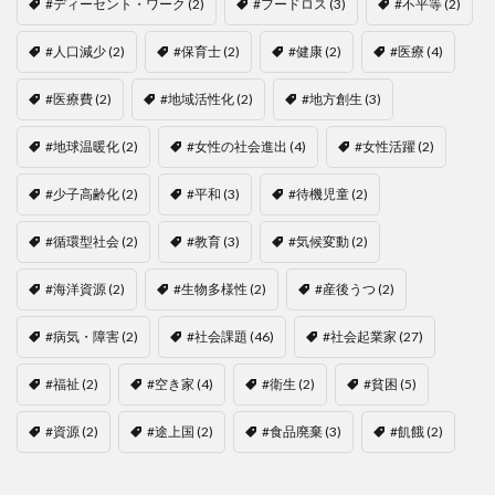
#ディーセント・ワーク
(2)
#フードロス
(3)
#不平等
(2)
#人口減少
(2)
#保育士
(2)
#健康
(2)
#医療
(4)
#医療費
(2)
#地域活性化
(2)
#地方創生
(3)
#地球温暖化
(2)
#女性の社会進出
(4)
#女性活躍
(2)
#少子高齢化
(2)
#平和
(3)
#待機児童
(2)
#循環型社会
(2)
#教育
(3)
#気候変動
(2)
#海洋資源
(2)
#生物多様性
(2)
#産後うつ
(2)
#病気・障害
(2)
#社会課題
(46)
#社会起業家
(27)
#福祉
(2)
#空き家
(4)
#衛生
(2)
#貧困
(5)
#資源
(2)
#途上国
(2)
#食品廃棄
(3)
#飢餓
(2)