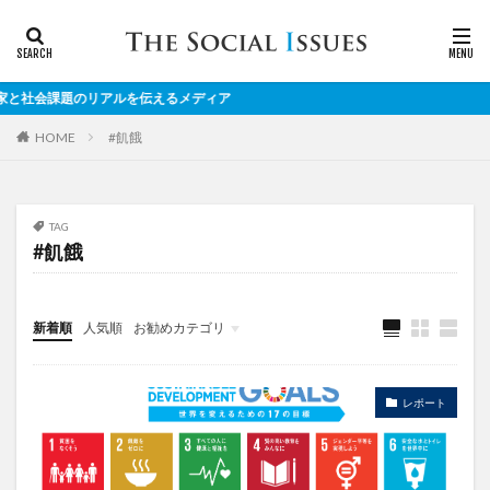
社会課題のリアルを伝えるメディア
#飢餓
HOME
TAG
#飢餓
新着順
人気順
お勧めカテゴリ
対談
レポート