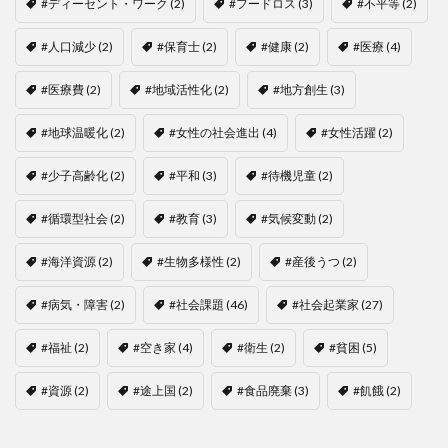
#ディーセント・ワーク
(2)
#フードロス
(3)
#不平等
(2)
#人口減少
(2)
#保育士
(2)
#健康
(2)
#医療
(4)
#医療費
(2)
#地域活性化
(2)
#地方創生
(3)
#地球温暖化
(2)
#女性の社会進出
(4)
#女性活躍
(2)
#少子高齢化
(2)
#平和
(3)
#待機児童
(2)
#循環型社会
(2)
#教育
(3)
#気候変動
(2)
#海洋資源
(2)
#生物多様性
(2)
#産後うつ
(2)
#病気・障害
(2)
#社会課題
(46)
#社会起業家
(27)
#福祉
(2)
#空き家
(4)
#衛生
(2)
#貧困
(5)
#資源
(2)
#途上国
(2)
#食品廃棄
(3)
#飢餓
(2)