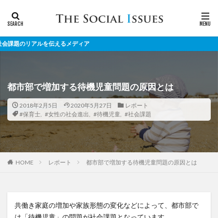
ルを伝えるメディア
都市部で増加する待機児童問題の原因とは
2018年2月5日
2020年5月27日
レポート
#保育士
,
#女性の社会進出
,
#待機児童
,
#社会課題
レポート
都市部で増加する待機児童問題の原因とは
HOME
共働き家庭の増加や家族形態の変化などによって、都市部で
は「待機児童」の問題が社会課題となっています。