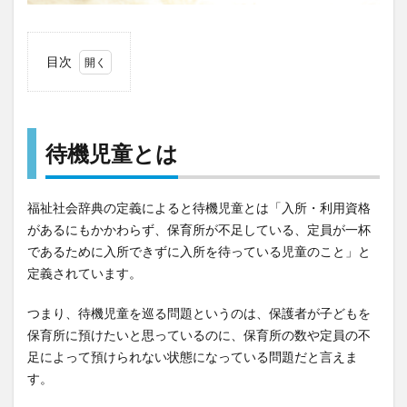
目次
1
待機
児童
とは
待機児童とは
2
待機
福祉社会辞典の定義によると待機児童とは「入所・利用資格
児童
があるにもかかわらず、保育所が不足している、定員が一杯
の現
であるために入所できずに入所を待っている児童のこと」と
状
定義されています。
3
待機
つまり、待機児童を巡る問題というのは、保護者が子どもを
児童
保育所に預けたいと思っているのに、保育所の数や定員の不
が発
足によって預けられない状態になっている問題だと言えま
生す
す。
る原
因