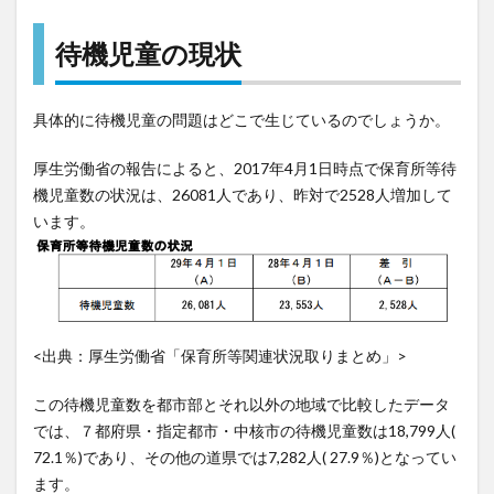
3.1
待機児童の現状
女性
の社
会進
具体的に待機児童の問題はどこで生じているのでしょうか。
出
3.2
厚生労働省の報告によると、2017年4月1日時点で保育所等待
核家
機児童数の状況は、26081人であり、昨対で2528人増加して
族化
います。
3.3
保育
士の
不足
<出典：厚生労働省「保育所等関連状況取りまとめ」>
3.4
都市
この待機児童数を都市部とそれ以外の地域で比較したデータ
への
では、７都府県・指定都市・中核市の待機児童数は18,799人(
人口
72.1％)であり、その他の道県では7,282人( 27.9％)となってい
集中
ます。