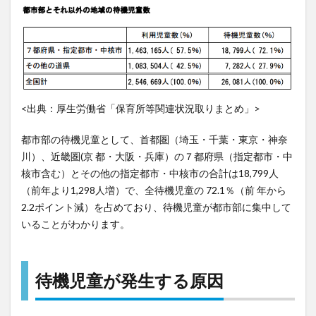
3.5
認可
保育
所と
認可
外保
育施
<出典：厚生労働省「保育所等関連状況取りまとめ」>
設
4
都市部の待機児童として、首都圏（埼玉・千葉・東京・神奈
まと
川）、近畿圏(京 都・大阪・兵庫）の７都府県（指定都市・中
め
核市含む）とその他の指定都市・中核市の合計は18,799人
（前年より1,298人増）で、全待機児童の 72.1％（前 年から
2.2ポイント減）を占めており、待機児童が都市部に集中して
いることがわかります。
待機児童が発生する原因