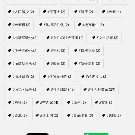
#人口減少
(2)
#保育士
(2)
#健康
(2)
#医療
(4)
#医療費
(2)
#地域活性化
(2)
#地方創生
(3)
#地球温暖化
(2)
#女性の社会進出
(4)
#女性活躍
(2)
#少子高齢化
(2)
#平和
(3)
#待機児童
(2)
#循環型社会
(2)
#教育
(3)
#気候変動
(2)
#海洋資源
(2)
#生物多様性
(2)
#産後うつ
(2)
#病気・障害
(2)
#社会課題
(46)
#社会起業家
(27)
#福祉
(2)
#空き家
(4)
#衛生
(2)
#貧困
(5)
#資源
(2)
#途上国
(2)
#食品廃棄
(3)
#飢餓
(2)