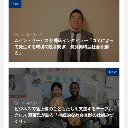
Prev
2018年1月30日
ムゲン・サービス 伊藤氏インタビュー「ゴミによっ
て発生する環境問題を防ぎ、資源循環型社会を創
る」
Next
2018年2月10日
ビジネスで途上国のこどもたちを支援するテーブル
クロス 齋藤氏が語る「持続的な社会貢献の仕組みづ
くり」