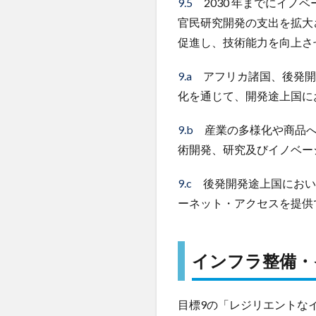
9.5
2030 年までにイノ
官民研究開発の支出を拡大
促進し、技術能力を向上さ
9.a
アフリカ諸国、後発開
化を通じて、開発途上国に
9.b
産業の多様化や商品へ
術開発、研究及びイノベー
9.c
後発開発途上国において
ーネット・アクセスを提供
インフラ整備・
目標9の「レジリエントな