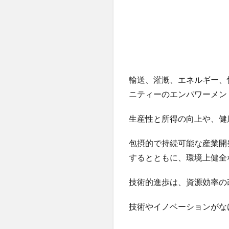
ると
とも
に、
イノ
ベー
ショ
輸送、灌漑、エネルギー、
ンの
ニティーのエンパワーメン
拡大
を図
生産性と所得の向上や、健
る」
1.1
包摂的で持続可能な産業開
するとともに、環境上健全
2
目
技術的進歩は、資源効率の
標9
の
技術やイノベーションがな
タ
ー