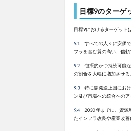
ゲ
目標9のターゲ
ッ
ト
3
目標9におけるターゲット
イン
フラ
9.1
すべての人々に安価で
整
フラを含む質の高い、信頼
備・
イノ
9.2
包摂的かつ持続可能な産
ベー
の割合を大幅に増加させる
ショ
ンの
9.3
特に開発途上国におけ
現状
ン及び市場への統合へのア
4
9.4
2030 年までに、資
ま
と
たインフラ改良や産業改善
め