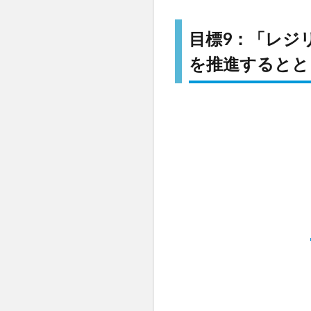
目標
9：
目標9：「レジ
「レ
ジリ
を推進するとと
エン
トな
イン
フラ
を整
備
し、
包摂
的で
持続
可能
な産
業化
を推
進す