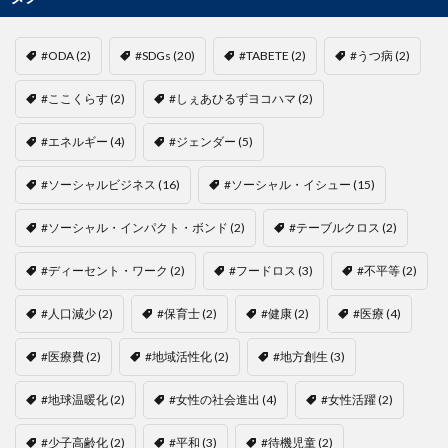
#ODA
(2)
#SDGs
(20)
#TABETE
(2)
#うつ病
(2)
#ここくらす
(2)
#しぇあひるずヨコハマ
(2)
#エネルギー
(4)
#ジェンダー
(5)
#ソーシャルビジネス
(16)
#ソーシャル・イシュー
(15)
#ソーシャル・インパクト・ボンド
(2)
#テーブルクロス
(2)
#ディーセント・ワーク
(2)
#フードロス
(3)
#不平等
(2)
#人口減少
(2)
#保育士
(2)
#健康
(2)
#医療
(4)
#医療費
(2)
#地域活性化
(2)
#地方創生
(3)
#地球温暖化
(2)
#女性の社会進出
(4)
#女性活躍
(2)
#少子高齢化
(2)
#平和
(3)
#待機児童
(2)