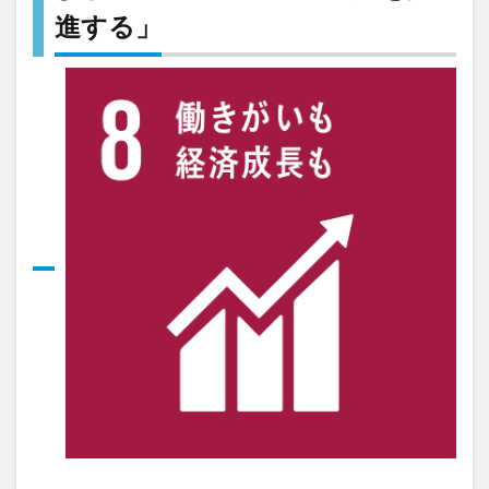
進する」
的、
包摂
的か
つ持
続可
能な
経済
成
長、
生産
的な
完全
雇用
およ
びデ
ィー
セン
ト・
ワー
クを
推進