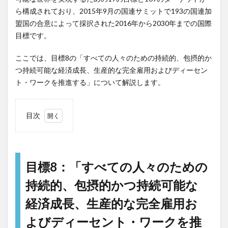
ら構成されており、2015年9月の国連サミットで193の国連加
盟国の合意によって採択された2016年から2030年までの国際
目標です。
ここでは、目標8の「すべての人々のための持続的、包摂的か
つ持続可能な経済成長、生産的な完全雇用およびディーセン
ト・ワークを推進する」について解説します。
目次
1
目標
8：
「す
目標8：「すべての人々のための
べて
持続的、包摂的かつ持続可能な
の
人々
経済成長、生産的な完全雇用お
のた
めの
よびディーセント・ワークを推
持続