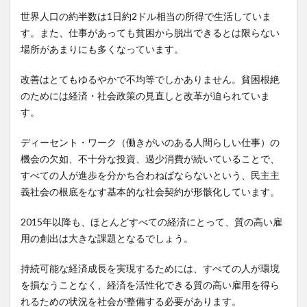
す
世界人口の約半数は1日約2ドル相当の所得で生活していま
る」
す。また、仕事があっても貧困から脱出できるとは限らない
1.1
場所があまりにも多くなっています。
2
改善はとてもゆるやかで不均等でしかありません。貧困根絶
目標
のためには経済・社会政策の見直しと改革が迫られていま
8の
す。
ター
ゲッ
ディーセント・ワーク（働きがいのある人間らしい仕事）の
ト
機会の欠如、不十分な投資、過少消費が続いていることで、
3
すべての人が進歩を分かち合わねばならないという、民主主
経済
義社会の根底をなす基本的な社会契約が形骸化しています。
成
長・
2015年以降も、ほとんどすべての経済にとって、質の高い雇
雇用
用の創出は大きな課題となるでしょう。
の現
状
持続可能な経済成長を実現するためには、すべての人が環境
4
を損なうことなく、経済を活性化できる質の高い雇用を得ら
まと
れるための状況を社会が整備する必要があります。