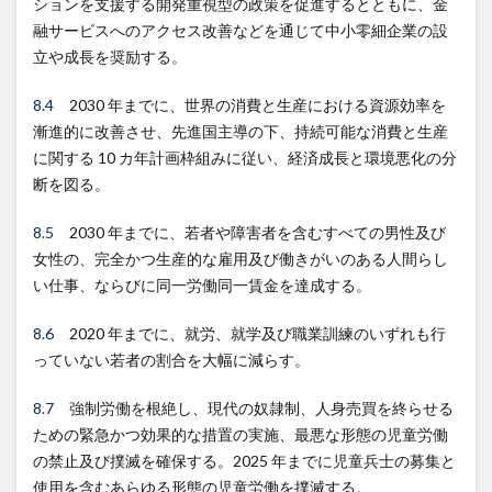
ションを支援する開発重視型の政策を促進するとともに、金
融サービスへのアクセス改善などを通じて中小零細企業の設
立や成長を奨励する。
8.4
2030 年までに、世界の消費と生産における資源効率を
漸進的に改善させ、先進国主導の下、持続可能な消費と生産
に関する 10 カ年計画枠組みに従い、経済成長と環境悪化の分
断を図る。
8.5
2030 年までに、若者や障害者を含むすべての男性及び
女性の、完全かつ生産的な雇用及び働きがいのある人間らし
い仕事、ならびに同一労働同一賃金を達成する。
8.6
2020 年までに、就労、就学及び職業訓練のいずれも行
っていない若者の割合を大幅に減らす。
8.7
強制労働を根絶し、現代の奴隷制、人身売買を終らせる
ための緊急かつ効果的な措置の実施、最悪な形態の児童労働
の禁止及び撲滅を確保する。2025 年までに児童兵士の募集と
使用を含むあらゆる形態の児童労働を撲滅する。