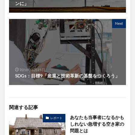
ンに」
Next
2018年6月25日
SDGs：目標9「産業と技術革新の基盤をつくろう」
関連する記事
あなたも当事者になるかも
レポート
しれない急増する空き家の
問題とは