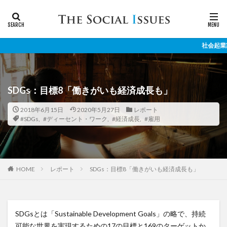
社会起業家と社会課
SDGs：目標8「働きがいも経済成長も」
2018年6月15日
2020年5月27日
レポート
#SDGs
,
#ディーセント・ワーク
,
#経済成長
,
#雇用
レポート
SDGs：目標8「働きがいも経済成長も」
HOME
SDGsとは「Sustainable Development Goals」の略で、持続
可能な世界を実現するための17の目標と169のターゲットか