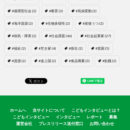
#循環型社会
(2)
#教育
(3)
#気候変動
(2)
#海洋資源
(2)
#生物多様性
(2)
#産後うつ
(2)
#病気・障害
(2)
#社会課題
(46)
#社会起業家
(27)
#福祉
(2)
#空き家
(4)
#衛生
(2)
#貧困
(5)
#資源
(2)
#途上国
(2)
#食品廃棄
(3)
#飢餓
(2)
ホームへ
当サイトについて
こどもインタビューとは？
こどもインタビュー
インタビュー
レポート
募集
運営会社
プレスリリース送付窓口
お問い合わせ